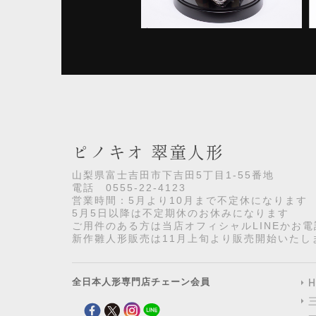
ピノキオ 翠童人形
山梨県富士吉田市下吉田5丁目1-55番地
電話 0555-22-4123
営業時間：5月より10月まで不定休になります
5月5日以降は不定期休のお休みになります
ご用件のある方は当店オフィシャルLINEかお
新作雛人形販売は11月上旬より販売開始いたし
全日本人形専門店チェーン会員