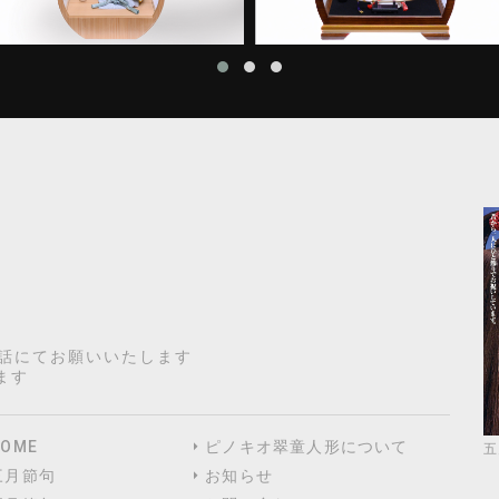
電話にてお願いいたします
ます
HOME
ピノキオ翠童人形について
五
三月節句
お知らせ