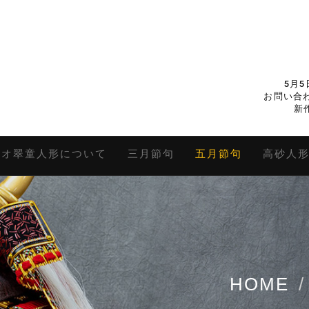
5月
お問い合わ
新
キオ翠童人形について
三月節句
五月節句
高砂人
HOME