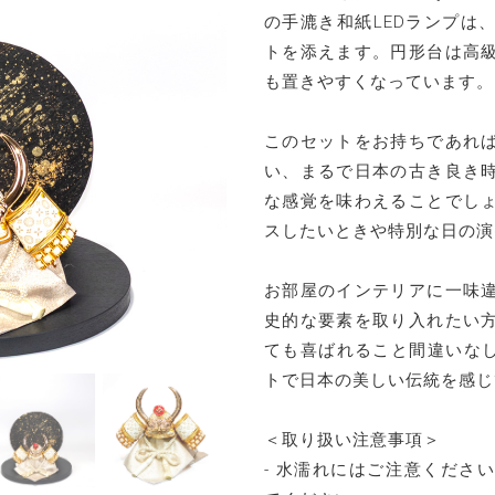
の手漉き和紙LEDランプは
トを添えます。円形台は高
も置きやすくなっています。
このセットをお持ちであれ
い、まるで日本の古き良き
な感覚を味わえることでし
スしたいときや特別な日の演
お部屋のインテリアに一味
史的な要素を取り入れたい
ても喜ばれること間違いなしです
トで日本の美しい伝統を感じ
＜取り扱い注意事項＞
- 水濡れにはご注意くださ