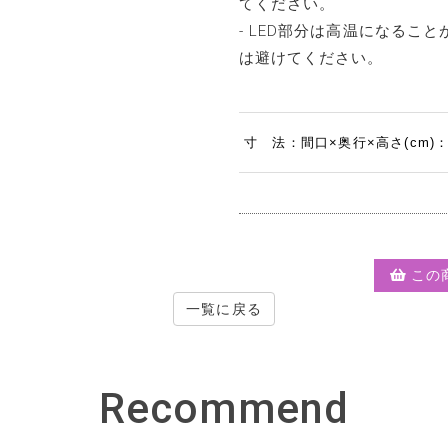
てください。
- LED部分は高温になるこ
は避けてください。
寸 法：間口×奥行×高さ(cm)：38
この
一覧に戻る
Recommend