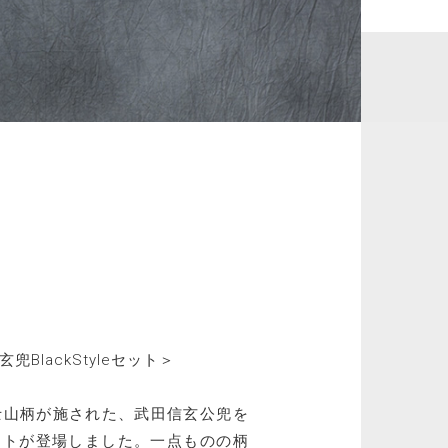
BlackStyleセット＞
士山柄が施された、武田信玄公兜を
eセットが登場しました。一点ものの柄