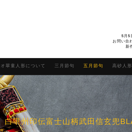
5月
お問い合わ
新
キオ翠童人形について
三月節句
五月節句
高砂人
白甲州印伝富士山柄武田信玄兜BLA