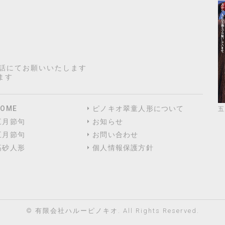
電話にてお願いいたします
ます
HOME
ピノキオ翠童人形について
五
三月節句
お知らせ
五月節句
お問い合わせ
高砂人形
個人情報保護方針
©
有限会社ハルーピノキオ
. All Rights Reserved.