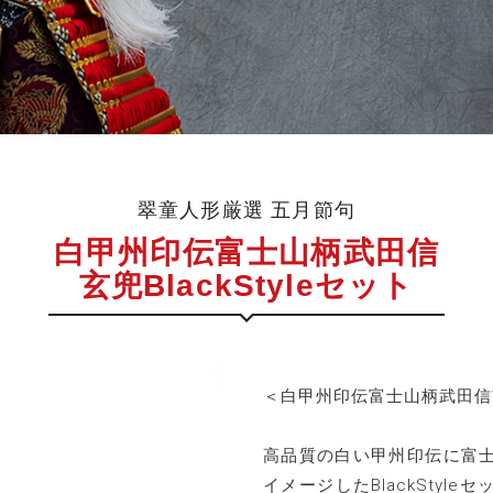
翠童人形厳選 五月節句
白甲州印伝富士山柄武田信
玄兜BlackStyleセット
＜白甲州印伝富士山柄武田信玄兜
高品質の白い甲州印伝に富
イメージしたBlackStyl