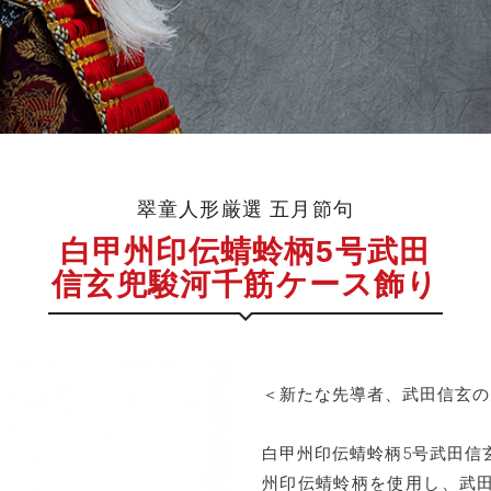
翠童人形厳選 五月節句
白甲州印伝蜻蛉柄5号武田
信玄兜駿河千筋ケース飾り
＜新たな先導者、武田信玄の
白甲州印伝蜻蛉柄5号武田信
州印伝蜻蛉柄を使用し、武