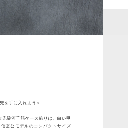
兜を手に入れよう＞
玄兜駿河千筋ケース飾りは、白い甲
田信玄公モデルのコンパクトサイズ