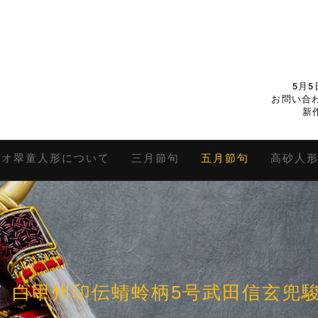
5月
お問い合わ
新
キオ翠童人形について
三月節句
五月節句
高砂人
白甲州印伝蜻蛉柄5号武田信玄兜