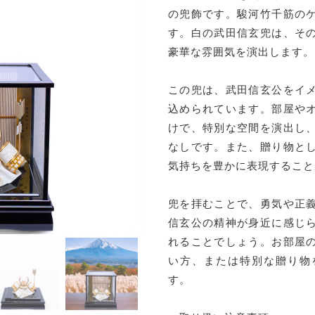
の兜飾です。駿河竹千筋の
す。白の武田信玄兜は、そ
豪華な雰囲気を演出します。
この兜は、武田信玄公をイ
込められています。部屋や
けで、特別な空間を演出し
なしです。また、贈り物と
気持ちを豊かに表現すること
兜を拝むことで、勇気や正
信玄公の精神が身近に感じ
れることでしょう。お部屋
い方、または特別な贈り物
す。