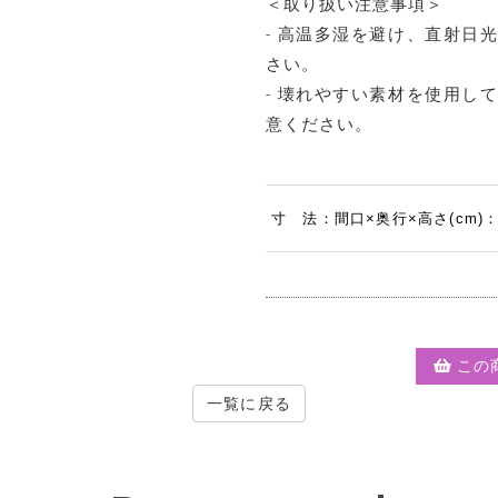
＜取り扱い注意事項＞
- 高温多湿を避け、直射日
さい。
- 壊れやすい素材を使用し
意ください。
寸 法：間口×奥行×高さ(cm)：36
この
一覧に戻る