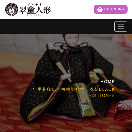
SHOPPING
Toggl
navig
HOME
甲州印伝小桜柄切り替え衣装BLACK
EDITION55