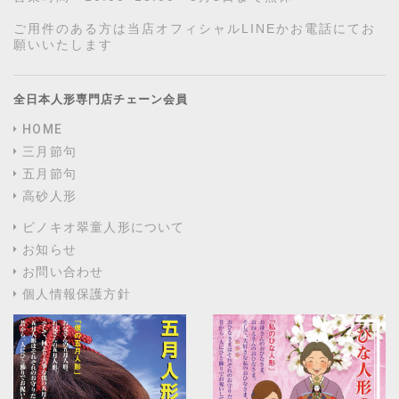
ご用件のある方は当店オフィシャルLINEかお電話にてお
願いいたします
全日本人形専門店チェーン会員
HOME
三月節句
五月節句
高砂人形
ピノキオ翠童人形について
お知らせ
お問い合わせ
個人情報保護方針